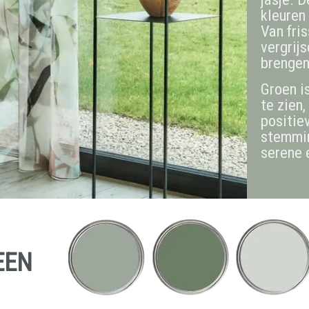
kleuren 
Van fri
vergrijs
brengen
Groen i
te zien
positie
stemmin
serene e
EEN