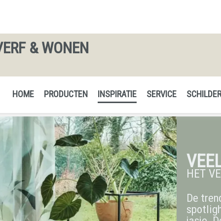
VERF & WONEN
HOME
PRODUCTEN
INSPIRATIE
SERVICE
SCHILDER
VEEL
HET V
De trend
spotlig
jasje. 