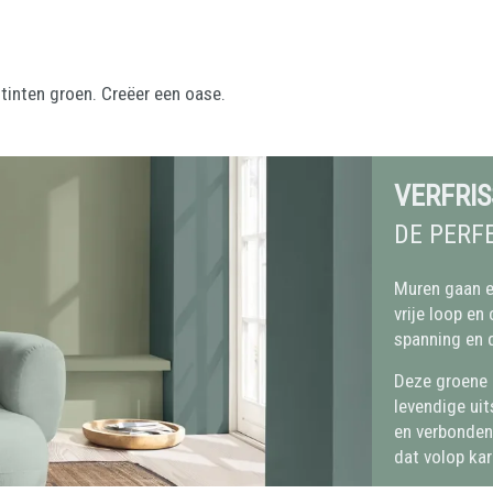
 tinten groen. Creëer een oase.
VERFRI
DE PERF
Muren gaan ec
vrije loop en
spanning en d
Deze groene 
levendige uit
en verbondenh
dat volop kar