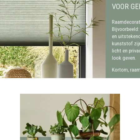
VOOR GE
Raamdecorati
Bijvoorbeeld:
en uitstekend
kunststof zij
licht en priv
look geven.
Kortom, raamd