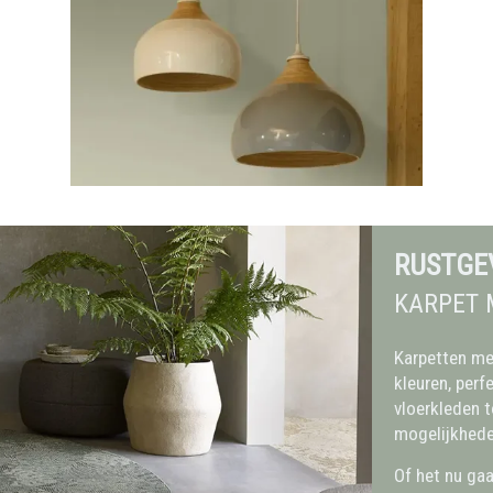
RUSTGE
KARPET 
Karpetten met
kleuren, perf
vloerkleden t
mogelijkhede
Of het nu gaa