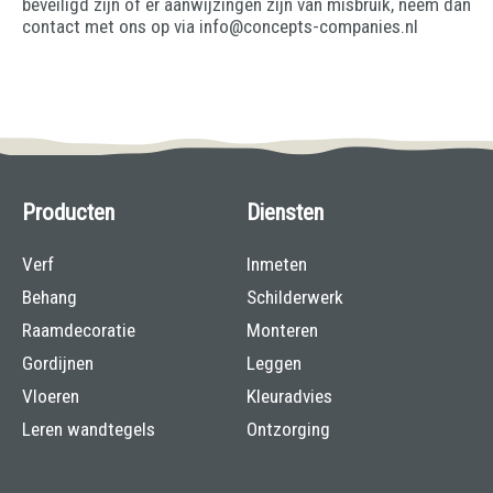
beveiligd zijn of er aanwijzingen zijn van misbruik, neem dan
contact met ons op via info@concepts-companies.nl
Producten
Diensten
Verf
Inmeten
Behang
Schilderwerk
Raamdecoratie
Monteren
Gordijnen
Leggen
Vloeren
Kleuradvies
Leren wandtegels
Ontzorging