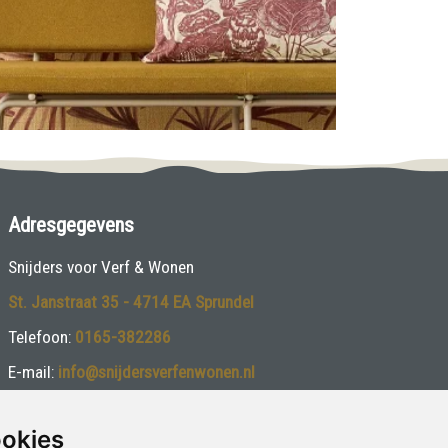
Adresgegevens
Snijders voor Verf & Wonen
St. Janstraat 35 - 4714 EA Sprundel
Telefoon:
0165-382286
E-mail:
info@snijdersverfenwonen.nl
Volg ons:
ookies