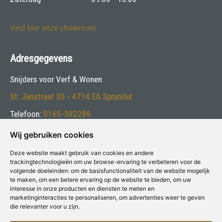
Vind hier onze showroom
Adresgegevens
Snijders voor Verf & Wonen
St. Janstraat 35 - 4714 EA Sprundel
Telefoon:
0165-382286
E-mail:
info@snijdersverfenwonen.nl
Wij gebruiken cookies
Deze website maakt gebruik van cookies en andere
Volg ons:
trackingtechnologieën om uw browse-ervaring te verbeteren voor de
volgende doeleinden:
om de basisfunctionaliteit van de website mogelijk
te maken
,
om een betere ervaring op de website te bieden
,
om uw
interesse in onze producten en diensten te meten en
marketinginteracties te personaliseren
,
om advertenties weer te geven
die relevanter voor u zijn
.
Deze winkel is aangesloten bij
Voor Verf & Wonen