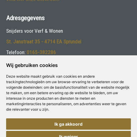
Adresgegevens
Snijders voor Verf & Wonen
St. Janstraat 35 - 4714 EA Sprundel
Telefoon:
0165-382286
E-mail:
info@snijdersverfenwonen.nl
Wij gebruiken cookies
Deze website maakt gebruik van cookies en andere
Volg ons:
trackingtechnologieën om uw browse-ervaring te verbeteren voor de
volgende doeleinden:
om de basisfunctionaliteit van de website mogelijk
te maken
,
om een betere ervaring op de website te bieden
,
om uw
interesse in onze producten en diensten te meten en
marketinginteracties te personaliseren
,
om advertenties weer te geven
die relevanter voor u zijn
.
Deze winkel is aangesloten bij
Voor Verf & Wonen
Ik ga akkoord
Ik weiger